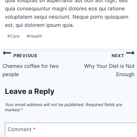
quia voluptas sit aspernatur aut odit aut fugit, sed
quia consequuntur magni dolores eos qui ratione
voluptatem sequi nesciunt. Neque porro quisquam
est, qui dolorem ipsum quia.
Post
#
Care
#
Health
Tags:
Post
PREVIOUS
NEXT
navigation
Chemex coffee for two
Why Your Diet is Not
people
Enough
Leave a Reply
Your email address will not be published.
Required fields are
marked
*
Comment
*