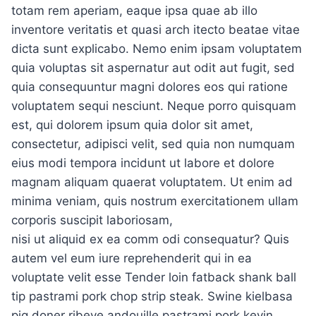
totam rem aperiam, eaque ipsa quae ab illo
inventore veritatis et quasi arch itecto beatae vitae
dicta sunt explicabo. Nemo enim ipsam voluptatem
quia voluptas sit aspernatur aut odit aut fugit, sed
quia consequuntur magni dolores eos qui ratione
voluptatem sequi nesciunt. Neque porro quisquam
est, qui dolorem ipsum quia dolor sit amet,
consectetur, adipisci velit, sed quia non numquam
eius modi tempora incidunt ut labore et dolore
magnam aliquam quaerat voluptatem. Ut enim ad
minima veniam, quis nostrum exercitationem ullam
corporis suscipit laboriosam,
nisi ut aliquid ex ea comm odi consequatur? Quis
autem vel eum iure reprehenderit qui in ea
voluptate velit esse Tender loin fatback shank ball
tip pastrami pork chop strip steak. Swine kielbasa
pig doner ribeye andouille pastrami pork kevin.